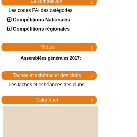
La compétition:

Les codes FAI des catégories
Compétitions Nationales
Compétitions régionales
Photos

Assemblées générales 2017:
Taches et echéancier des clubs

Les taches et echéances des clubs
Calendrier
