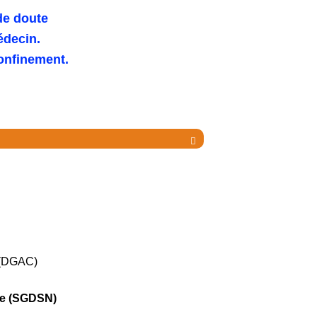
de doute
édecin.
confinement.

e (DGAC)
ale (SGDSN)