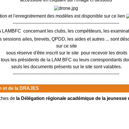
tion et l'enregistrement des modèles est disponible sur ce lien
--------------------------------------------------------------------------
a LAMBFC concernant les clubs, les compétiteurs, les exami
s sessions ailes, brevets, QPDD, les aides et autres ... sont dé
sur ce site
sous réserve d'être inscrit sur le site pour recevoir les droits
ous les présidents de la LAM BFC ou leurs correspondants doiv
seuls les documents présents sur le site sont valables.
--------------------------------------------------------------------------
on et de la DRAJES
iches de
la Délégation régionale académique de la jeunesse 