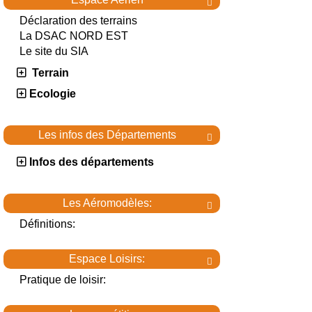

Déclaration des terrains
La DSAC NORD EST
Le site du SIA
Terrain
Ecologie
Les infos des Départements

Infos des départements
Les Aéromodèles:

Définitions:
Espace Loisirs:

Pratique de loisir: