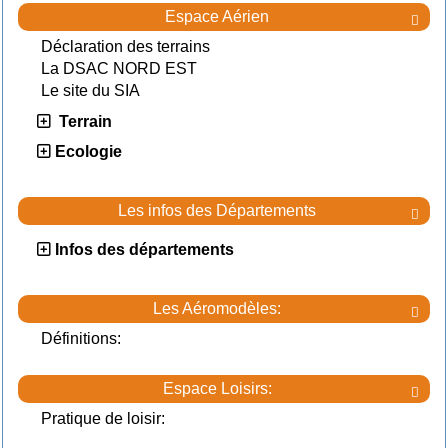
Espace Aérien

Déclaration des terrains
La DSAC NORD EST
Le site du SIA
Terrain
Ecologie
Les infos des Départements

Infos des départements
Les Aéromodèles:

Définitions:
Espace Loisirs:

Pratique de loisir: