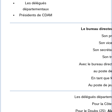
Les délégués
départementaux
Présidents de CDAM
Le bureau direct
Son pr
Son vice
Son secréta
Son tr
Avec le bureau direc
au poste d
En tant que 
Au poste de je
Les délégués départem
Pour la Côte
Pour le Doubs (25):
Al