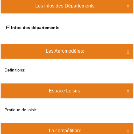
Les infos des Départements

Infos des départements
Les Aéromodèles:

Définitions:
Espace Loisirs:

Pratique de loisir:
La compétition:
