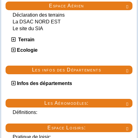
Espace Aérien

Déclaration des terrains
La DSAC NORD EST
Le site du SIA
Terrain
Ecologie
Les infos des Départements

Infos des départements
Les Aéromodèles:

Définitions:
Espace Loisirs:

Pratique de loisir: